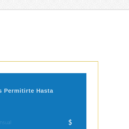
 Permitirte Hasta
$
nsual