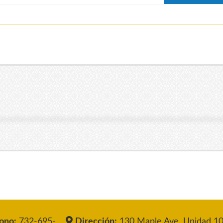
ono:
732-695-
Dirección:
130 Maple Ave, Unidad 10