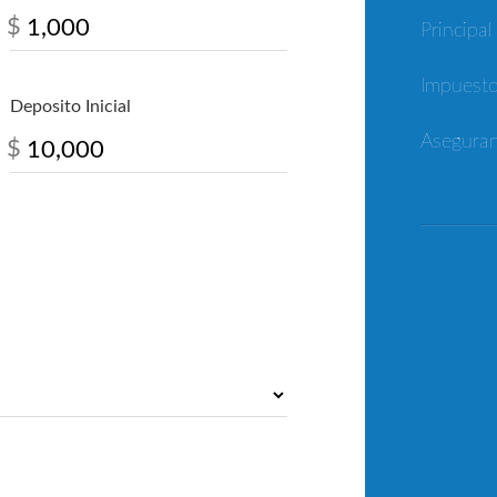
$
Principal
Impuest
Deposito Inicial
Asegura
$