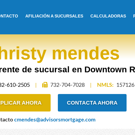
ONTACTO
AFILIACIÓN A SUCURSALES
CALCULADORAS
hristy mendes
rente de sucursal en Downtown R
32-610-2505
|
732-704-7028
|
NMLS:
157126
PLICAR AHORA
CONTACTA AHORA
ntacto
cmendes@advisorsmortgage.com