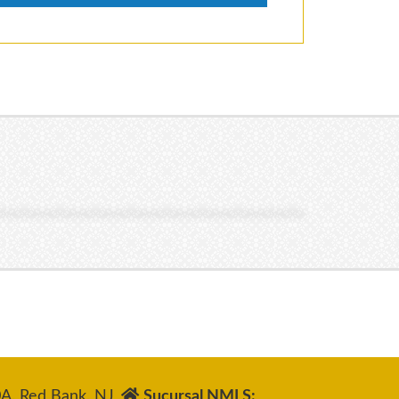
A, Red Bank, NJ
Sucursal NMLS: