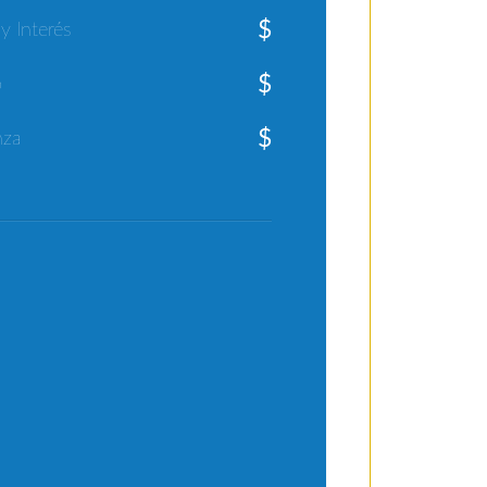
$
 y Interés
$
o
$
nza